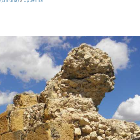
 (Enfidha)
»
Uppenna