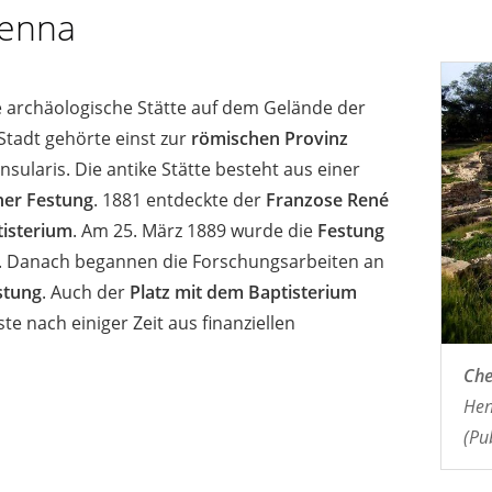
penna
e archäologische Stätte auf dem Gelände der
 Stadt gehörte einst zur
römischen Provinz
nsularis. Die antike Stätte besteht aus einer
ner Festung
. 1881 entdeckte der
Franzose René
isterium
. Am 25. März 1889 wurde die
Festung
. Danach begannen die Forschungsarbeiten an
stung
. Auch der
Platz mit dem Baptisterium
e nach einiger Zeit aus finanziellen
Che
Hen
(Pu