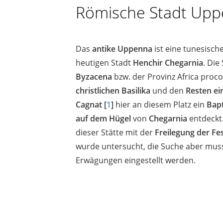
Römische Stadt Up
Das
antike Uppenna
ist eine tunesisch
heutigen Stadt
Henchir Chegarnia
. Die
Byzacena
bzw. der Provinz Africa proco
christlichen Basilika
und den
Resten ei
Cagnat
[
1
]
hier an diesem Platz ein
Bapt
auf dem Hügel
von
Chegarnia
entdeckt
dieser Stätte mit der
Freilegung der Fe
wurde untersucht, die Suche aber musst
Erwägungen eingestellt werden.