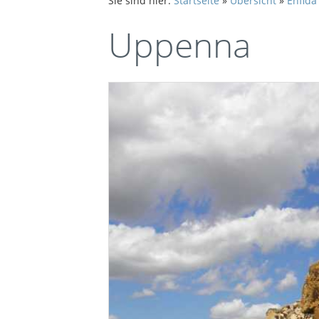
Sie sind hier:
Startseite
»
Übersicht
»
Enfida
Uppenna