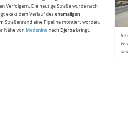
en Verfolgern. Die heutige Straße wurde nach
lgt exakt dem Verlauf des
ehemaligen
t am Straßenrand eine Pipeline montiert worden,
er Nähe von
Medenine
nach
Djerba
bringt.
Ins
Ver
und 