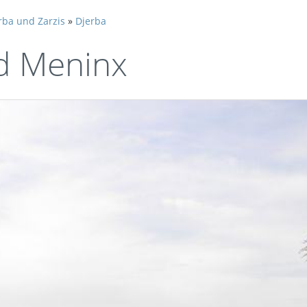
rba und Zarzis
»
Djerba
nd Meninx