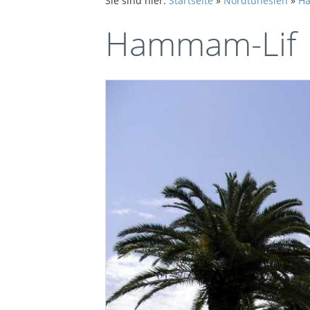
Sie sind hier:
Startseite
»
Nordtunesien
»
H
Hammam-Lif