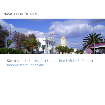
NAVIGATION ÖFFNEN
Sie sind hier:
Startseite
»
Übersicht
»
Enfida (Enfidha)
»
Kolonialstadt Enfidaville