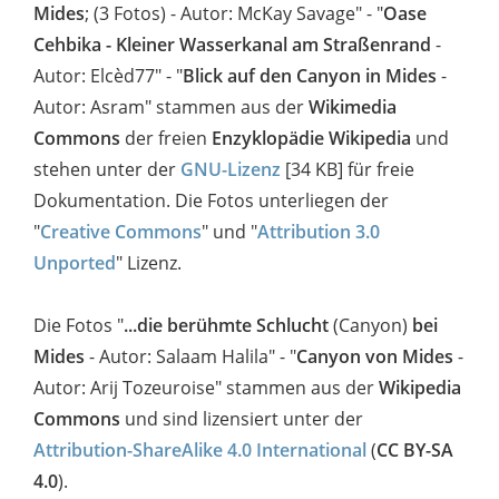
Mides
; (3 Fotos) - Autor: McKay Savage" - "
Oase
Cehbika - Kleiner Wasserkanal am Straßenrand
-
Autor: Elcèd77" - "
Blick auf den Canyon in Mides
-
Autor: Asram" stammen aus
der
Wikimedia
Commons
der freien
Enzyklopädie Wikipedia
und
stehen unter der
GNU-Lizenz
[34 KB] für freie
Dokumentation. Die Fotos unterliegen der
"
Creative Commons
" und "
Attribution 3.0
Unported
" Lizenz.
Die Fotos "
...die berühmte Schlucht
(Canyon)
bei
Mides
- Autor: Salaam Halila" - "
Canyon von Mides
-
Autor: Arij Tozeuroise" stammen aus der
Wikipedia
Commons
und sind lizensiert unter der
Attribution-ShareAlike 4.0 International
(
CC BY-SA
4.0
).