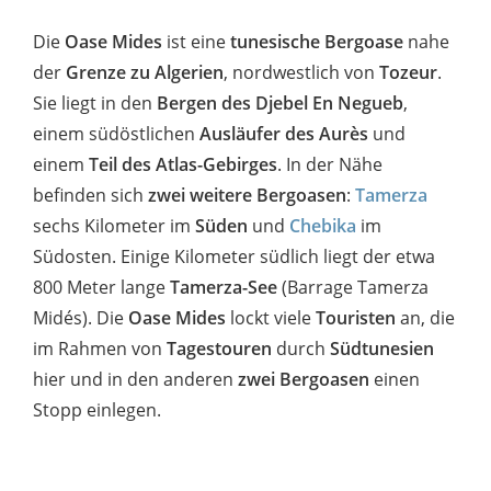
Die
Oase Mides
ist eine
tunesische Bergoase
nahe
der
Grenze zu Algerien
, nordwestlich von
Tozeur
.
Sie liegt in den
Bergen des Djebel En Negueb
,
einem südöstlichen
Ausläufer des Aurès
und
einem
Teil des Atlas-Gebirges
. In der Nähe
befinden sich
zwei weitere Bergoasen
:
Tamerza
sechs Kilometer im
Süden
und
Chebika
im
Südosten. Einige Kilometer südlich liegt der etwa
800 Meter lange
Tamerza-See
(Barrage Tamerza
Midés). Die
Oase Mides
lockt viele
Touristen
an, die
im Rahmen von
Tagestouren
durch
Südtunesien
hier und in den anderen
zwei Bergoasen
einen
Stopp einlegen.